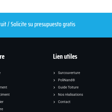
it / Solicite su presupuesto gratis
re
Lien utiles
e
Surcouverture
PoliNand®
iment
Guide Toiture
ciment
Nos réalisations
ier
Contact
re