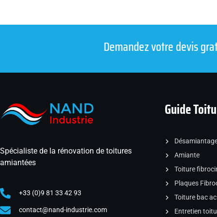
Demandez votre devis gratu
Guide Toitu
Désamiantag
Spécialiste de la rénovation de toitures
Amiante
amiantées
Toiture fibroc
Plaques Fibro
+33 (0)9 81 33 42 93
Toiture bac ac
contact@nand-industrie.com
Entretien toitu